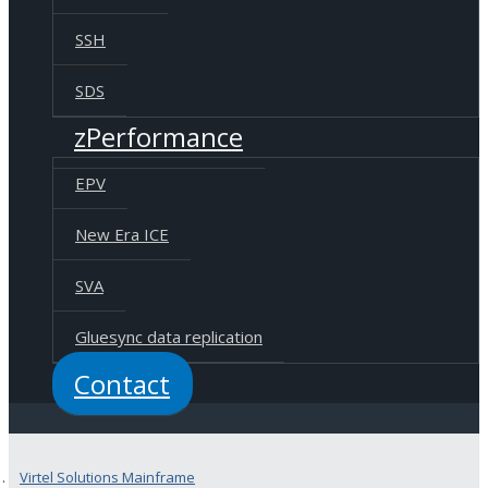
SSH
SDS
zPerformance
EPV
New Era ICE
SVA
Gluesync data replication
Contact
Virtel Solutions Mainframe