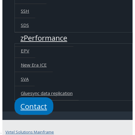
SSH
SDS
zPerformance
EPV
New Era ICE
SVA
Gluesync data replication
Contact
Virtel Solutions Mainframe