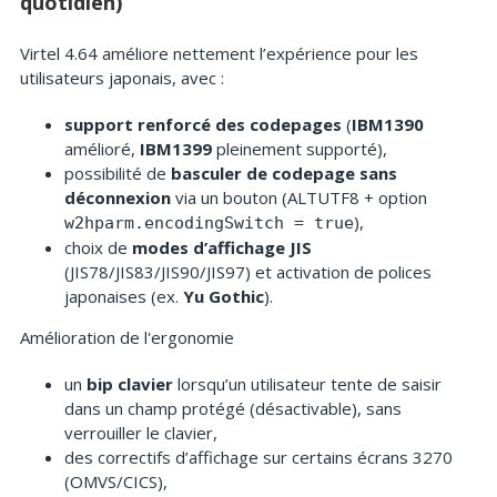
quotidien)
Virtel 4.64 améliore nettement l’expérience pour les
utilisateurs japonais, avec :
support renforcé des codepages
(
IBM1390
amélioré,
IBM1399
pleinement supporté),
possibilité de
basculer de codepage sans
déconnexion
via un bouton (ALTUTF8 + option
),
w2hparm.encodingSwitch = true
choix de
modes d’affichage JIS
(JIS78/JIS83/JIS90/JIS97) et activation de polices
japonaises (ex.
Yu Gothic
).
Amélioration de l'ergonomie
un
bip clavier
lorsqu’un utilisateur tente de saisir
dans un champ protégé (désactivable), sans
verrouiller le clavier,
des correctifs d’affichage sur certains écrans 3270
(OMVS/CICS),