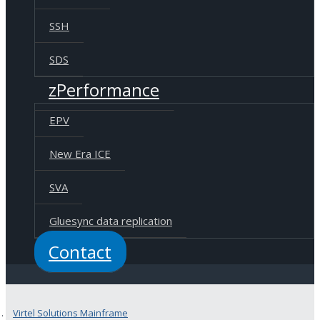
SSH
SDS
zPerformance
EPV
New Era ICE
SVA
Gluesync data replication
Contact
Virtel Solutions Mainframe