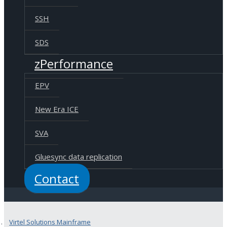
SSH
SDS
zPerformance
EPV
New Era ICE
SVA
Gluesync data replication
Contact
Virtel Solutions Mainframe