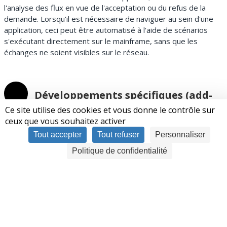
l'analyse des flux en vue de l'acceptation ou du refus de la
demande. Lorsqu'il est nécessaire de naviguer au sein d'une
application, ceci peut être automatisé à l'aide de scénarios
s'exécutant directement sur le mainframe, sans que les
échanges ne soient visibles sur le réseau.
Développements spécifiques (add-
ons)
Ce site utilise des cookies et vous donne le contrôle sur
ceux que vous souhaitez activer
Voici quelques cas dans lesquels Virtel a été déployé d'une
Tout accepter
Tout refuser
Personnaliser
façon légèrement différente/non-conventionnelle :
Politique de confidentialité
Monétique : Virtel peut faire office de serveur
d'autorisation bancaire, compatible avec les protocoles
CBAE et AES TR-31, qui permet de réaliser les
validations des échanges monétiques pour plusieurs
grandes banques
STIME : Virtel gère les échanges d'informations
transmises au format EBICS, avec support de protocole