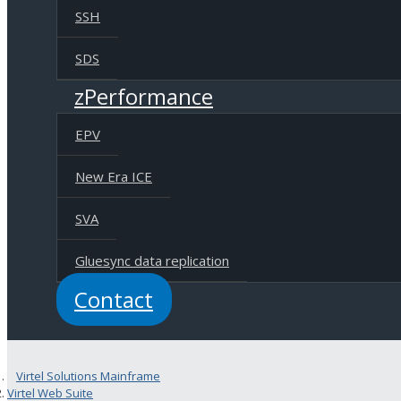
SSH
SDS
zPerformance
EPV
New Era ICE
SVA
Gluesync data replication
Contact
Virtel Solutions Mainframe
Virtel Web Suite