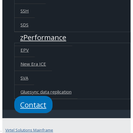
SSH
SDS
zPerformance
EPV
New Era ICE
SVA
Gluesync data replication
Contact
Virtel Solutions Mainframe