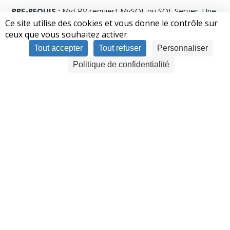
PRE-REQUIS :
MyEPV requiert MySQL ou SQL Server. Une
licence et une maintenance valides pour EPV pour z / OS
Ce site utilise des cookies et vous donne le contrôle sur
sont également nécessaires.
ceux que vous souhaitez activer
Tout accepter
Tout refuser
Personnaliser
Politique de confidentialité