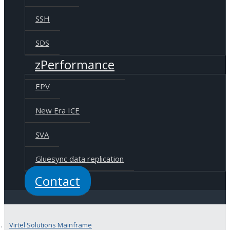
SSH
SDS
zPerformance
EPV
New Era ICE
SVA
Gluesync data replication
Contact
Virtel Solutions Mainframe