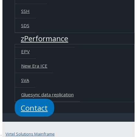
SSH
SDS
zPerformance
EPV
New Era ICE
SVA
Gluesync data replication
Contact
Virtel Solutions Mainframe