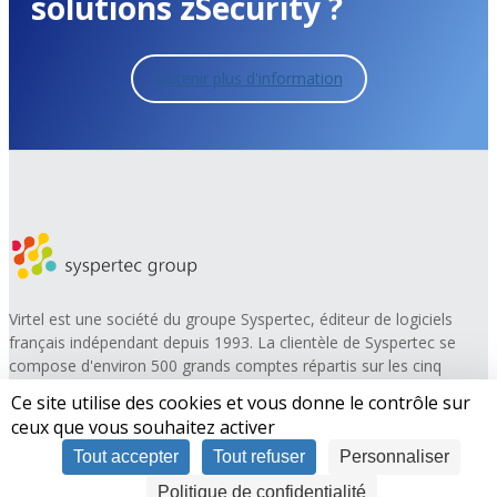
solutions zSecurity ?
Obtenir plus d'information
Virtel est une société du groupe Syspertec, éditeur de logiciels
français indépendant depuis 1993. La clientèle de Syspertec se
compose d'environ 500 grands comptes répartis sur les cinq
continents, principalement dans les secteurs de la banque, de
Ce site utilise des cookies et vous donne le contrôle sur
l'assurance, de l'administration, de la distribution et des services.
ceux que vous souhaitez activer
Les clients citent la facilité d'utilisation, la fiabilité, l'amélioration et
Tout accepter
Tout refuser
Personnaliser
l'innovation permanentes des produits comme autant de raisons
d'acquérir une licence et d'utiliser Virtel.
Politique de confidentialité